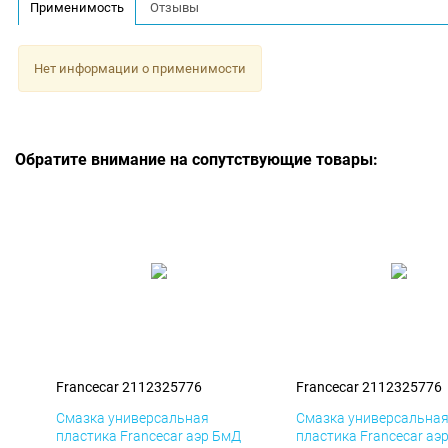
Применимость
Отзывы
Нет информации о применимости
Обратите внимание на сопутствующие товары:
Francecar 2112325776
Francecar 2112325776
Смазка универсальная
Смазка универсальна
пластика Francecar аэр БмД
пластика Francecar аэ