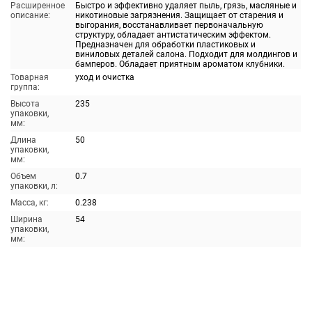
Расширенное
Быстро и эффективно удаляет пыль, грязь, масляные и
описание:
никотиновые загрязнения. Защищает от старения и
выгорания, восстанавливает первоначальную
структуру, обладает антистатическим эффектом.
Предназначен для обработки пластиковых и
виниловых деталей салона. Подходит для молдингов и
бамперов. Обладает приятным ароматом клубники.
Товарная
уход и очистка
группа:
Высота
235
упаковки,
мм:
Длина
50
упаковки,
мм:
Объем
0.7
упаковки, л:
Масса, кг:
0.238
Ширина
54
упаковки,
мм: