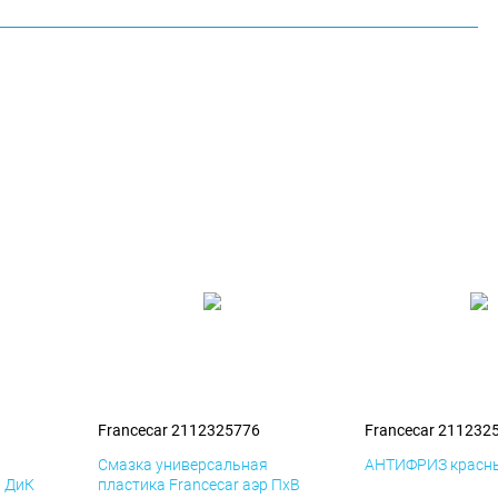
Francecar 2112325776
Francecar 211232
я
Смазка универсальная
АНТИФРИЗ красны
р ДиК
пластика Francecar аэр ПхВ