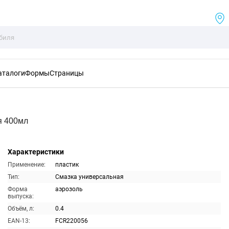
аталоги
Формы
Страницы
я 400мл
Характеристики
Применение:
пластик
Тип:
Смазка универсальная
Форма
аэрозоль
выпуска:
Объём, л:
0.4
EAN-13:
FCR220056