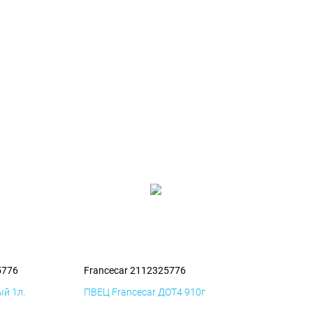
5776
Francecar 2112325776
й 1л.
ПВЕЦ Francecar ДОТ4 910г