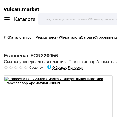
vulcan.market
Каталоги
ЛК
Каталоги групп
Ред.каталоги
Wh-каталоги
Carbase
Сторонние к
Francecar
FCR220056
Смазка универсальная пластика Francecar аэр Ароматна
О бренде Francecar
0 оценок