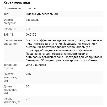
Характеристики
Применение:
пластик
Тип:
Смазка универсальная
Форма
аэрозоль
выпуска:
Объём, л:
0.4
EAN-13:
OK0176
Расширенное
Быстро и эффективно удаляет пыль, грязь, масляные и
описание:
никотиновые загрязнения. Защищает от старения и
выгорания, восстанавливает первоначальную
структуру, обладает антистатическим эффектом.
Предназначен для обработки пластиковых и
виниловых деталей салона. Подходит для молдингов и
бамперов. Обладает приятным ароматом клубники.
Товарная
уход и очистка
группа:
Высота
235
упаковки,
мм:
Длина
50
упаковки,
мм:
Объем
0.7
упаковки, л: