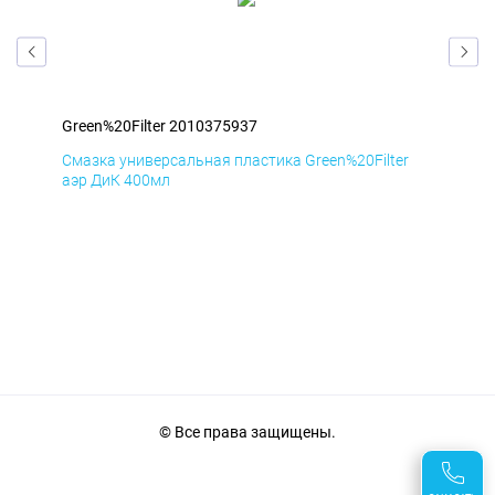
Green%20Filter 2010375937
Gre
r
Смазка универсальная пластика Green%20Filter
Сма
аэр ДиК 400мл
аэр
© Все права защищены.