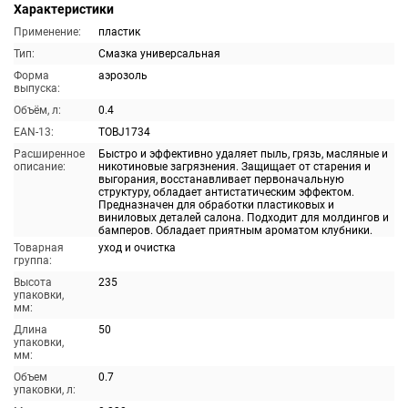
Характеристики
Применение:
пластик
Тип:
Смазка универсальная
Форма
аэрозоль
выпуска:
Объём, л:
0.4
EAN-13:
TOBJ1734
Расширенное
Быстро и эффективно удаляет пыль, грязь, масляные и
описание:
никотиновые загрязнения. Защищает от старения и
выгорания, восстанавливает первоначальную
структуру, обладает антистатическим эффектом.
Предназначен для обработки пластиковых и
виниловых деталей салона. Подходит для молдингов и
бамперов. Обладает приятным ароматом клубники.
Товарная
уход и очистка
группа:
Высота
235
упаковки,
мм:
Длина
50
упаковки,
мм:
Объем
0.7
упаковки, л: