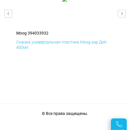
Moog 394033932
Moo
Д
Смазка универсальная пластика Moog аэр ДиК
Сма
400мл
40
© Все права защищены.