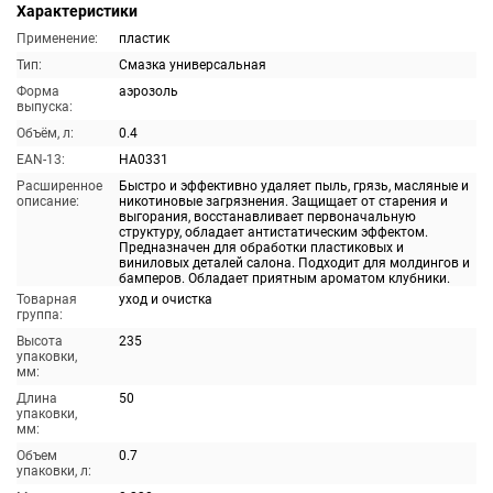
Характеристики
Применение:
пластик
Тип:
Смазка универсальная
Форма
аэрозоль
выпуска:
Объём, л:
0.4
EAN-13:
HA0331
Расширенное
Быстро и эффективно удаляет пыль, грязь, масляные и
описание:
никотиновые загрязнения. Защищает от старения и
выгорания, восстанавливает первоначальную
структуру, обладает антистатическим эффектом.
Предназначен для обработки пластиковых и
виниловых деталей салона. Подходит для молдингов и
бамперов. Обладает приятным ароматом клубники.
Товарная
уход и очистка
группа:
Высота
235
упаковки,
мм:
Длина
50
упаковки,
мм:
Объем
0.7
упаковки, л: