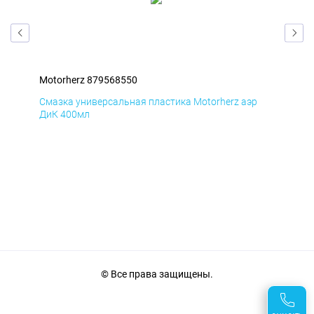
Motorherz 879568550
Mot
Смазка универсальная пластика Motorherz аэр
Сма
ДиК 400мл
ПхВ
© Все права защищены.