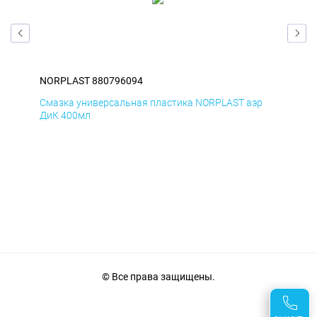
NORPLAST 880796094
NO
р
Смазка универсальная пластика NORPLAST аэр
Сма
ДиК 400мл
ПхВ
© Все права защищены.