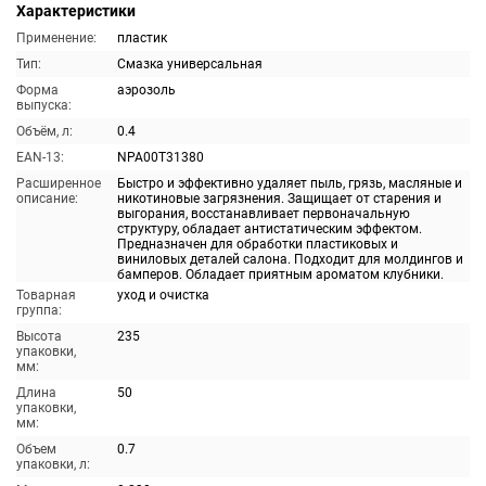
Характеристики
Применение:
пластик
Тип:
Смазка универсальная
Форма
аэрозоль
выпуска:
Объём, л:
0.4
EAN-13:
NPA00T31380
Расширенное
Быстро и эффективно удаляет пыль, грязь, масляные и
описание:
никотиновые загрязнения. Защищает от старения и
выгорания, восстанавливает первоначальную
структуру, обладает антистатическим эффектом.
Предназначен для обработки пластиковых и
виниловых деталей салона. Подходит для молдингов и
бамперов. Обладает приятным ароматом клубники.
Товарная
уход и очистка
группа:
Высота
235
упаковки,
мм:
Длина
50
упаковки,
мм:
Объем
0.7
упаковки, л: