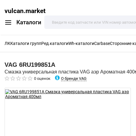
vulcan.market
Каталоги
ЛК
Каталоги групп
Ред.каталоги
Wh-каталоги
Carbase
Сторонние к
VAG
6RU199851A
Смазка универсальная пластика VAG аэр Ароматная 400
О бренде VAG
0 оценок