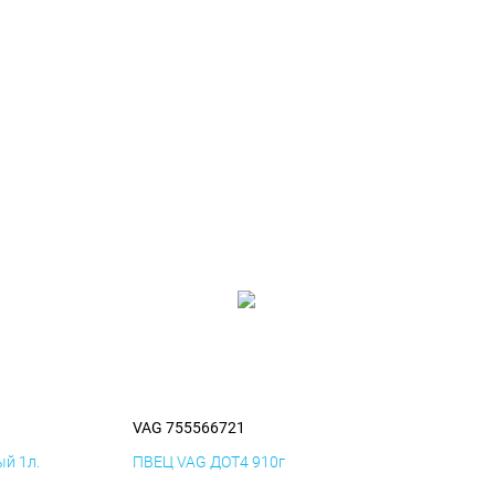
VAG 755566721
й 1л.
ПВЕЦ VAG ДОТ4 910г