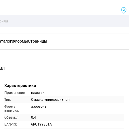
аталоги
Формы
Страницы
мл
Характеристики
Применение:
пластик
Тип:
Смазка универсальная
Форма
аэрозоль
выпуска:
Объём, л:
0.4
EAN-13:
6RU199851A