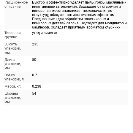
Расширенное
Быстро и эффективно удаляет пыль, грязь, масляные и
описание:
никотиновые загрязнения. Защищает от старения и
выгорания, восстанавливает первоначальную
структуру, обладает антистатическим эффектом.
Предназначен для обработки пластиковых и
виниловых деталей салона. Подходит для молдингов и
бамперов. Обладает приятным ароматом клубники.
Товарная
уход и очистка
группа:
Высота
235
упаковки,
мм:
Длина
50
упаковки,
мм:
Объем
0.7
упаковки, л:
Масса, кг:
0.238
Ширина
54
упаковки,
мм: