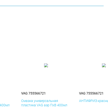
VAG 755566721
VAG 755566721
я
Смазка универсальная
АНТИФРИЗ красны
 400мл
пластика VAG аэр ПхВ 400мл